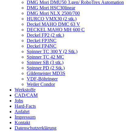
DMG Mori DMU50 3.gen/ RoboTrex Automation
DMG Mori HSC30linear
DMG Mori NLX 2500/700
HURCO VMX30 (2 stk.)
Deckel MAHO DMC 63 V
DECKEL MAHO MH 600 C
Deckel FP2 (2 stk.)
Deckel FP3NC
Deckel FP4NC
Spinner TC 300 Y (2 Stk.)
Spinner TC 42 MC
Spinner SB (3 stk.)
Spinner PD (2 Stk.)
Gildemeister MD3S
VDF-Böhringer
Weiler Condor
Werkstoffe
CAD/CAM
Jobs
Hard-Facts
Anfahrt
Impressum
Kontakt
Datenschutzerklärung