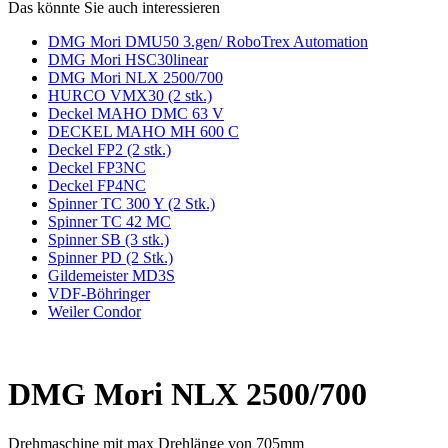
Das könnte Sie auch interessieren
DMG Mori DMU50 3.gen/ RoboTrex Automation
DMG Mori HSC30linear
DMG Mori NLX 2500/700
HURCO VMX30 (2 stk.)
Deckel MAHO DMC 63 V
DECKEL MAHO MH 600 C
Deckel FP2 (2 stk.)
Deckel FP3NC
Deckel FP4NC
Spinner TC 300 Y (2 Stk.)
Spinner TC 42 MC
Spinner SB (3 stk.)
Spinner PD (2 Stk.)
Gildemeister MD3S
VDF-Böhringer
Weiler Condor
DMG Mori NLX 2500/700
Drehmaschine mit max Drehlänge von 705mm